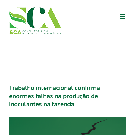
Skip
to
content
Trabalho internacional confirma
enormes falhas na produção de
inoculantes na fazenda
View
Larger