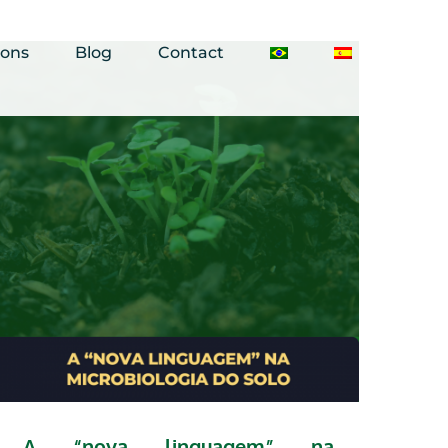
ions
Blog
Contact
A “nova linguagem” na