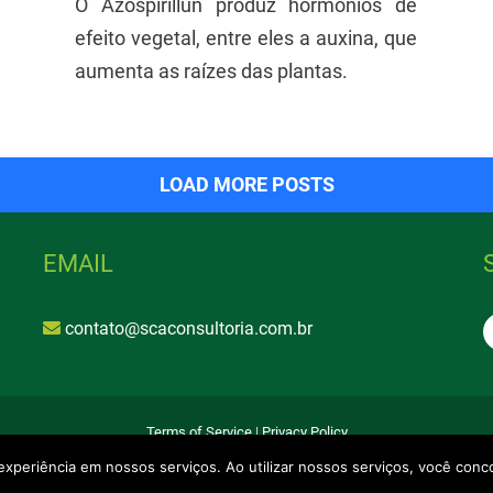
O Azospirillun produz hormônios de
efeito vegetal, entre eles a auxina, que
aumenta as raízes das plantas.
LOAD MORE POSTS
EMAIL
contato@scaconsultoria.com.br
Terms of Service
|
Privacy Policy
Newslink
xperiência em nossos serviços. Ao utilizar nossos serviços, você conc
SCA Consultoria
| ©
2026 - All rights reserved | Developed by: