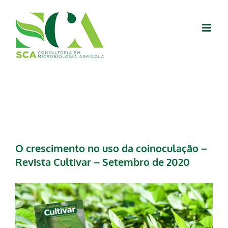
Skip
to
content
O crescimento no uso da coinoculação –
Revista Cultivar – Setembro de 2020
View
Larger
Image