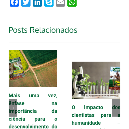
Facebook
Twitter
LinkedIn
Skype
Email
WhatsApp
Posts Relacionados
Mais uma vez,
ênfase na
O impacto dos
importância da
cientistas para a
ciência para o
humanidade –
desenvolvimento do