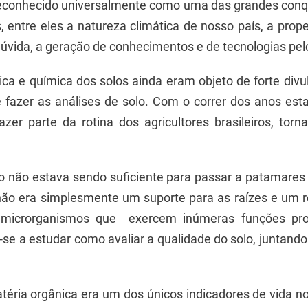
reconhecido universalmente como uma das grandes conqu
 entre eles a natureza climática de nosso país, a prope
dúvida, a geração de conhecimentos e de tecnologias pel
ica e química dos solos ainda eram objeto de forte div
e fazer as análises de solo. Com o correr dos anos es
zer parte da rotina dos agricultores brasileiros, tor
o não estava sendo suficiente para passar a patamares
ão era simplesmente um suporte para as raízes e um re
microrganismos que exercem inúmeras funções prof
e a estudar como avaliar a qualidade do solo, juntando
éria orgânica era um dos únicos indicadores de vida no 