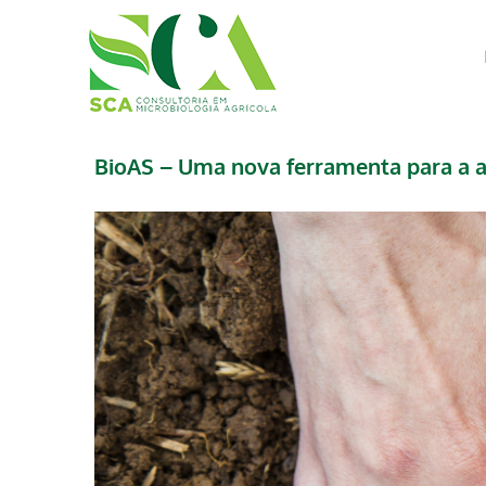
Skip
to
content
BioAS – Uma nova ferramenta para a ag
View
Larger
Image