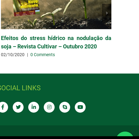
Efeitos do stress hídrico na nodulação da
O cr
soja – Revista Cultivar – Outubro 2020
Revi
02/10/2020
|
0 Comments
02/09
SOCIAL LINKS