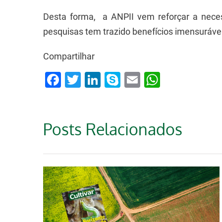
Desta forma, a ANPII vem reforçar a neces
pesquisas tem trazido benefícios imensurávei
Compartilhar
Facebook
Twitter
LinkedIn
Skype
Email
WhatsA
Posts Relacionados