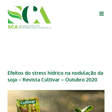
Skip
to
content
Efeitos do stress hídrico na nodulação da
soja – Revista Cultivar – Outubro 2020
View
Larger
Image