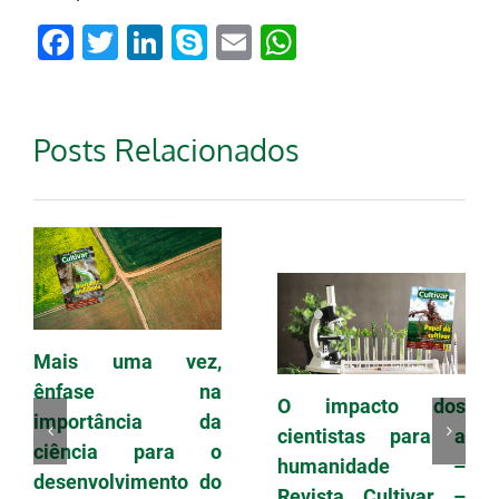
Facebook
Twitter
LinkedIn
Skype
Email
WhatsApp
Posts Relacionados
Mais uma vez,
ênfase na
O impacto dos
importância da
cientistas para a
ciência para o
humanidade –
desenvolvimento do
Revista Cultivar –