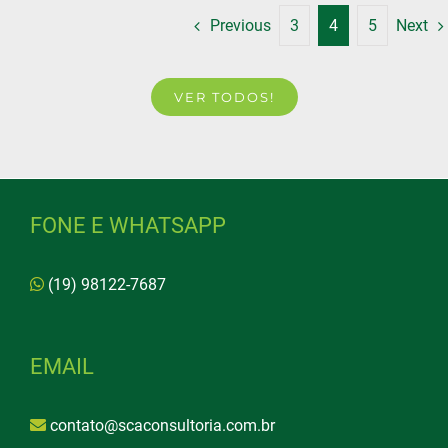
Previous
3
4
5
Next
VER TODOS!
FONE E WHATSAPP
(19) 98122-7687
EMAIL
contato@scaconsultoria.com.br